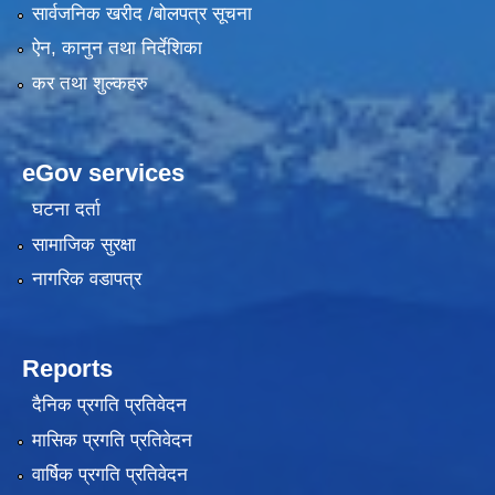
सार्वजनिक खरीद /बोलपत्र सूचना
ऐन, कानुन तथा निर्देशिका
कर तथा शुल्कहरु
eGov services
घटना दर्ता
सामाजिक सुरक्षा
नागरिक वडापत्र
Reports
दैनिक प्रगति प्रतिवेदन
मासिक प्रगति प्रतिवेदन
वार्षिक प्रगति प्रतिवेदन