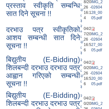
8/20
IMG_2
प्रस्ताव स्वीकृति सम्बन्धि
८
26 -
02604
२/
सात दिने सूचना !!
16:1
28_00
८
4
05.pdf
३
२
दरभाउ पत्र स्वीकृतिको
04/2
०
7/20
IMG_2
आशय सम्बन्धी सात दिने
८
26 -
02604
२/
सूचना !!
16:5
27_00
८
6
05.pdf
३
बिद्युतीय (E-Bidding)
२
04/2
०
शिलबन्दी दरभाउ दरभाउ पत्र
0/20
IMG_2
८
26 -
02604
आह्वान गरिएको सम्बन्धी
२/
16:5
20_00
८
सूचना !!
6
05.pdf
३
बिद्युतीय (E-Bidding)
२
04/2
०
शिलबन्दी दरभाउ दरभाउ पत्र
0/20
IMG_2
८
26 -
02604