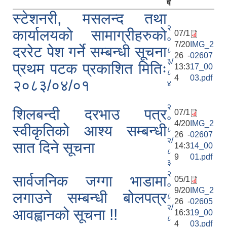
र्ष
स्टेशनरी, मसलन्द तथा
२
कार्यालयको सामाग्रीहरुको
07/1
०
7/20
IMG_2
दररेट पेश गर्ने सम्बन्धी सूचना
८
26 -
02607
३/
प्रथम पटक प्रकाशित मितिः
13:3
17_00
८
4
03.pdf
२०८३/०४/०१
४
२
शिलबन्दी दरभाउ पत्र
07/1
०
4/20
IMG_2
स्वीकृतिको आश्य सम्बन्धी
८
26 -
02607
२/
सात दिने सूचना
14:3
14_00
८
9
01.pdf
३
२
सार्वजनिक जग्गा भाडामा
05/1
०
9/20
IMG_2
लगाउने सम्बन्धी बोलपत्र
८
26 -
02605
२/
आवह्वानको सूचना !!
16:3
19_00
८
4
03.pdf