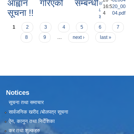
आह्वान गरिएको सम्बन्धी
२/
16:5
20_00
८
सूचना !!
4
04.pdf
३
Pages
1
2
3
4
5
6
7
8
9
…
next ›
last »
Notices
सूचना तथा समाचार
सार्वजनिक खरीद /बोलपत्र सूचना
ऐन, कानुन तथा निर्देशिका
कर तथा शुल्कहरु