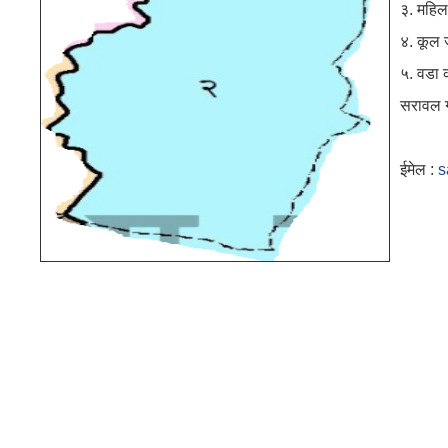
३. महिल
४. कूल 
५. वडा क
सरावल ग
ईमेल :
s