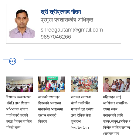
श्री श्रीप्रसाद गौतम
प्रमुख प्रशासकीय अधिकृत
shreegautam@gmail.com
9857046266
विद्यालय व्यवस्थापन
आजको गणतन्त्र
सरावल स्वास्थ्य
महिलाहरु लाई
समिति तथा शिक्षक
दिवसको अवसरमा
चौकी नवनिर्मित
आर्थिक र सामाजिक
अभिभावक संघका
मानवसेवा आश्रममा
भवनको गृह प्रवेश
रुपमा सबल
पदाधिकारी हरुको
खद्याम समाग्री
तथा दैनिक सेवा
बनाउनको लागि
क्षमता विकास तालिम
वितरण
शुभारम्भ
सरफ,साबुन,हरपिक र
पहिलो चरण
२०८२/०२/०४
फिनेल तालिम सम्पन्न
(सरावल गाउँ