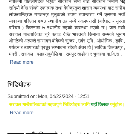
नेपालमा पहिलोपटक भएको संविधान सभा बाट संविधान निर्माण भइ
सदियौ देखि रहेको एकात्मक तथा केन्द्रिकृत शासन व्यवस्था बाट संघीय
लोकतान्त्रिक गणतन्त्र मुलुकको रुपमा रुपान्तरण गर्ने क्रममा नयाँ
व्यवस्था गरिएका ७५३ स्थानीय तह मध्ये नवलपरासी (बर्दघाट - सुस्ता
पश्चिम ) जिल्लामा ७ स्थानीय तहको व्यवस्था भएको छ | जस मध्ये
सरावल गाउपालिका चुरे पहाड देखि भारतको सिमाना सम्मको भूभाग
ओगटेको अत्यन्तै सम्भावन बोकेको सुन्दर , उर्वर भूमि , औधोगिक , कृषि ,
पर्यटन र व्यापारको प्रचुर सम्भावना रहेको क्षेत्र हो | साविक तिलकपुर ,
मनरी , सरावल , बडहरादुबौलिया , रामपुर खडौना र भुजहवा गा.वि.स .
Read more
about संक्षिप्त परिचय
भिडियोहरु
Submitted on:
Mon, 04/22/2024 - 12:51
सरावल गाउँपालिकाको महत्वपुर्ण भिडियोहरु लागि
यहाँ क्लिक
गर्नुहोस।
Read more
about भिडियोहरु