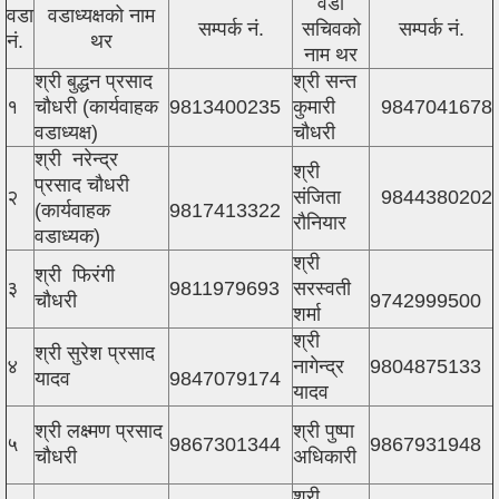
वडा
वडा
वडाध्यक्षको नाम
सम्पर्क नं.
सचिवको
सम्पर्क नं.
नं.
थर
नाम थर
श्री बुद्धन प्रसाद
श्री सन्त
१
चौधरी (कार्यवाहक
9813400235
कुमारी
9847041678
वडाध्यक्ष)
चौधरी
श्री नरेन्द्र
श्री
प्रसाद चौधरी
२
संजिता
9844380202
(कार्यवाहक
9817413322
रौनियार
वडाध्यक)
श्री
श्री फिरंगी
३
9811979693
सरस्वती
चौधरी
9742999500
शर्मा
श्री
श्री सुरेश प्रसाद
४
नागेन्द्र
9804875133
यादव
9847079174
यादव
श्री लक्ष्मण प्रसाद
श्री पुष्पा
५
9867301344
9867931948
चौधरी
अधिकारी
श्री