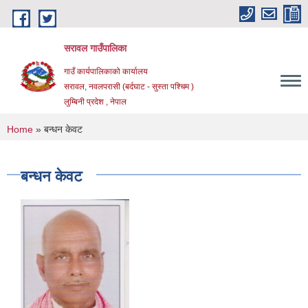
Skip to main content
सरावल गाउँपालिका
गाउँ कार्यपालिकाको कार्यालय
सरावल, नवलपरासी (बर्दघाट - सुस्ता पश्चिम )
लुम्बिनी प्रदेश , नेपाल
You are here
Home
» बन्धन केवट
बन्धन केवट